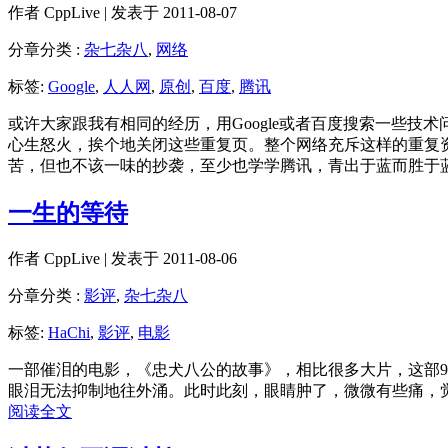
作者
CppLive
| 发表于 2011-08-07
分章分类 :
杂七杂八
,
网络
标签:
Google
,
人人网
,
原创
,
百度
,
腾讯
或许大家跟我有相同的经历，用Google或者百度搜索一些
心生怒火，挨个地关闭这些重复页。整个网络充斥这样的重复
苦，但也不该一味的抄袭，至少也学学腾讯，青出于蓝而胜于
一生的等待
作者
CppLive
| 发表于 2011-08-06
分章分类 :
影评
,
杂七杂八
标签:
HaChi
,
影评
,
电影
一部催泪的电影，《忠犬八公的故事》，相比很多大片，这部
眼泪无法抑制地往外涌。此时此刻，眼睛肿了，微微有些痛，
阅读全文