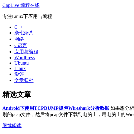
CppLive 编程在线
专注Linux下应用与编程
C++
杂七杂八
网络
C语言
应用与编程
WordPress
Ubuntu
Linux
影评
文章归档
精选文章
Android下使用TCPDUMP抓包Wireshark分析数据
如果想分析A
别的pcap文件，然后将pcap文件下载到电脑上，用电脑上的Wireshar
继续阅读