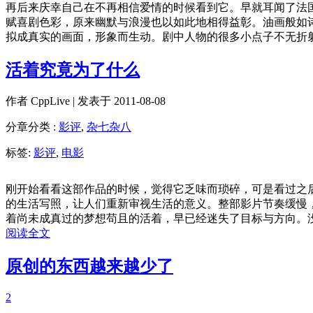
再后来庆幸自己在不再相信爱情的时候看到它。早就耳闻了法
赋喜剧色彩，原来幽默与浪漫也以如此地相得益彰。油画般如
拟成真实的画面，形象而生动。剧中人物的很多小点子不无折
活着究竟为了什么
作者
CppLive
| 发表于 2011-08-08
分章分类 :
影评
,
杂七杂八
标签:
影评
,
电影
刚开始看看这部作品的时候，觉得它乏味而琐碎，可是看过之
的生活写照，让人们重新审视生活的意义。整部影片节奏缓慢
着尚未成真过的梦想苟且的活着，早已经迷失了目标与方向。
阅读全文
原创的东西越来越少了
2