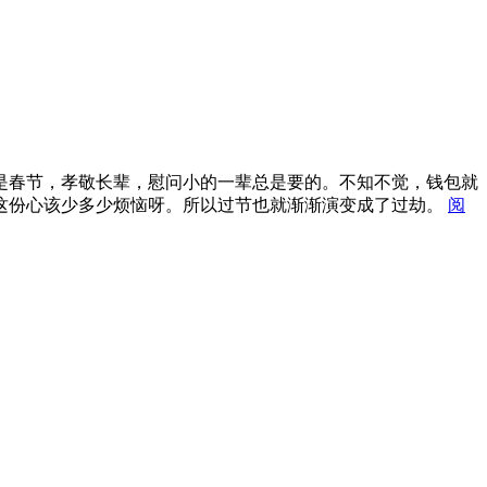
是春节，孝敬长辈，慰问小的一辈总是要的。不知不觉，钱包就
这份心该少多少烦恼呀。所以过节也就渐渐演变成了过劫。
阅