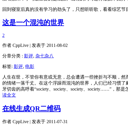
回到寝室后真的没有学习的劲头了，只想听听歌，看看综艺节
这是一个混沌的世界
2
作者
CppLive
| 发表于 2011-08-02
分章分类 :
影评
,
杂七杂八
标签:
影评
,
电影
人生在世，不管你有意或无意，总会遭遇一些挫折与不顺，然
的情绪一落千丈。在这个浮躁而混沌的世界，人们已经习惯了
牙切齿的高呼着“society、society、society、s
读全文
在线生成QR二维码
作者
CppLive
| 发表于 2011-07-31