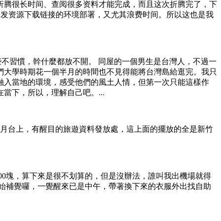
折腾很长时间、查阅很多资料才能完成，而且这次折腾完了，下
了开发资源下载链接的环境部署，又尤其浪费时间。所以这也是我
些不習慣，幹什麼都放不開。 同屋的一個男生是台灣人，不過一
們大學時期花一個半月的時間也不見得能將台灣島給逛完。我只
融入當地的環境，感受他們的風土人情，但第一次只能這樣作
下，所以，理解自己吧。...
車月台上，有醒目的旅遊資料發放處，這上面的擺放的全是新竹
00塊，算下來是很不划算的，但是沒辦法，誰叫我出機場就得
始補覺囉，一覺醒來已是中午，帶著換下來的衣服外出找自助