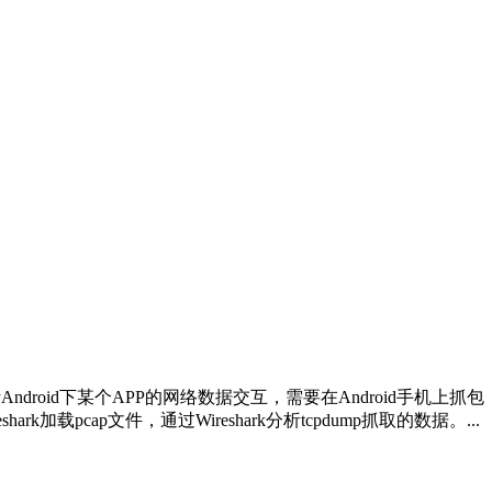
ndroid下某个APP的网络数据交互，需要在Android手机上抓包，最常
k加载pcap文件，通过Wireshark分析tcpdump抓取的数据。...