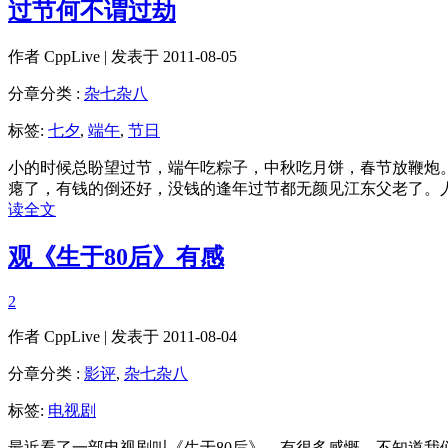
过节何不谓过劫
作者
CppLive
| 发表于 2011-08-05
分章分类 :
杂七杂八
标签:
七夕
,
端午
,
节日
小的时候总盼望过节，端午吃粽子，中秋吃月饼，春节放鞭炮
瘪了，有钱的倒还好，没钱的逢年过节都无颜见江东父老了。
读全文
观《生于80后》有感
2
作者
CppLive
| 发表于 2011-08-04
分章分类 :
影评
,
杂七杂八
标签:
电视剧
最近看了一部电视剧叫《生于80后》，有很多感慨，不知道我