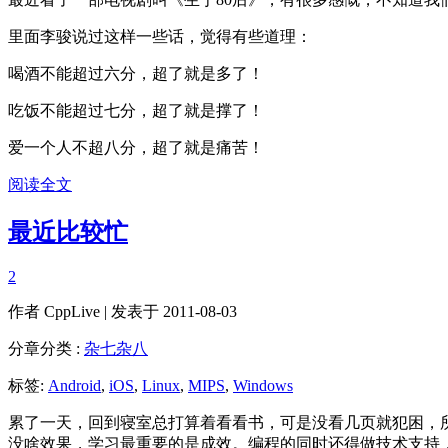
里面李骏说过这样一些话，觉得有些道理：
喝酒不能超过六分，超了就是多了！
吃饭不能超过七分，超了就是撑了！
爱一个人不超八分，超了就是痛苦！
阅读全文
最近比较忙
2
作者
CppLive
| 发表于 2011-08-03
分章分类 :
杂七杂八
标签:
Android
,
iOS
,
Linux
,
MIPS
,
Windows
累了一天，回到寝室总打算着看看书，可是没看几页就犯困，所以
没啥效果，学习最重要的是成效。编程的同时还得做技术支持