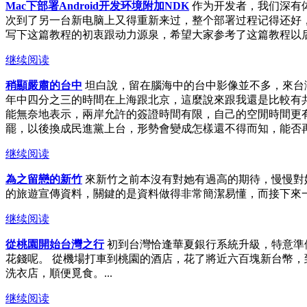
Mac下部署Android开发环境附加NDK
作为开发者，我们深有
次到了另一台新电脑上又得重新来过，整个部署过程记得还好，
写下这篇教程的初衷跟动力源泉，希望大家参考了这篇教程以后可以轻
继续阅读
稍顯嚴肅的台中
坦白說，留在腦海中的台中影像並不多，來台灣
年中四分之三的時間在上海跟北京，這麼說來跟我還是比較有
能無奈地表示，兩岸允許的簽證時間有限，自己的空閒時間更
罷，以後換成民進黨上台，形勢會變成怎樣還不得而知，能否再
继续阅读
為之留戀的新竹
來新竹之前本沒有對她有過高的期待，慢慢對
的旅遊宣傳資料，關鍵的是資料做得非常簡潔易懂，而接下來一
继续阅读
從桃園開始台灣之行
初到台灣恰逢華夏銀行系統升級，特意準
花錢呢。 從機場打車到桃園的酒店，花了將近六百塊新台幣
洗衣店，順便覓食。...
继续阅读