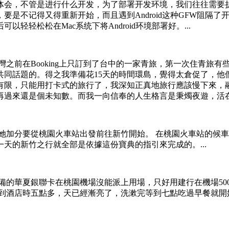
体会，不管是进行什么开发，为了部署开发环境，我们往往需要
要是不记得又得重新开始，而且遇到Android这种GFW阻隔
轻松松在Mac系统下将Android环境部署好。...
之前在Booking上只訂到了台中的一家青旅，第一次住青旅有
共同話題的。得之我準備花15天的時間環島，覺得太倉促了，他
有限，只能用打卡式的旅行了，我深知正真地旅行應該慢下來，
過來還是個未知數。而我一向信奉的人生格言是秉燭夜遊，活在當
她加分要從桃園火車站出發前往新竹開始。 在桃園火車站的候
天的新竹之行就全部是依據這份寶典的指引來完成的。...
備的華夏銀聯卡在桃園機場沒能派上用場，只好用建行在機場50
，到酒店時五點多，天已經漸亮了，洗漱完等到七點吃過早餐就開