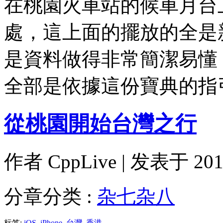
在桃園火車站的候車月台
處，這上面的擺放的全是
是資料做得非常簡潔易懂
全部是依據這份寶典的
從桃園開始台灣之行
作者
CppLive
| 发表于 2014
分章分类 :
杂七杂八
标签:
iOS
,
iPhone
,
台灣
,
香港