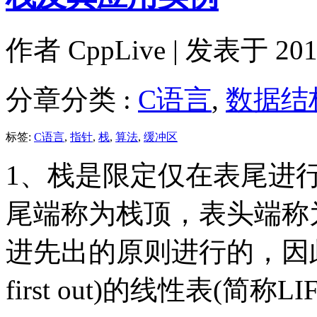
作者
CppLive
| 发表于 2011
分章分类 :
C语言
,
数据结
标签:
C语言
,
指针
,
栈
,
算法
,
缓冲区
1、栈是限定仅在表尾进
尾端称为栈顶，表头端称
进先出的原则进行的，因此，
first out)的线性表(简称L