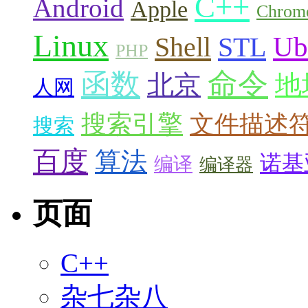
C++
Android
Apple
Chrom
Linux
Ub
Shell
STL
PHP
命令
函数
北京
地
人网
搜索引擎
文件描述
搜索
百度
算法
诺基
编译
编译器
页面
C++
杂七杂八