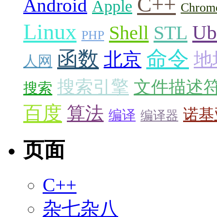
C++
Android
Apple
Chrom
Linux
Ub
Shell
STL
PHP
命令
函数
北京
地
人网
搜索引擎
文件描述
搜索
百度
算法
诺基
编译
编译器
页面
C++
杂七杂八