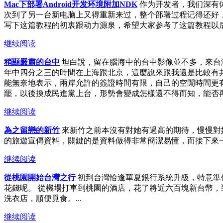
Mac下部署Android开发环境附加NDK
作为开发者，我们深有
次到了另一台新电脑上又得重新来过，整个部署过程记得还好，
写下这篇教程的初衷跟动力源泉，希望大家参考了这篇教程以后可以轻
继续阅读
稍顯嚴肅的台中
坦白說，留在腦海中的台中影像並不多，來台灣
年中四分之三的時間在上海跟北京，這麼說來跟我還是比較有
能無奈地表示，兩岸允許的簽證時間有限，自己的空閒時間更
罷，以後換成民進黨上台，形勢會變成怎樣還不得而知，能否再
继续阅读
為之留戀的新竹
來新竹之前本沒有對她有過高的期待，慢慢對
的旅遊宣傳資料，關鍵的是資料做得非常簡潔易懂，而接下來一
继续阅读
從桃園開始台灣之行
初到台灣恰逢華夏銀行系統升級，特意準
花錢呢。 從機場打車到桃園的酒店，花了將近六百塊新台幣
洗衣店，順便覓食。...
继续阅读