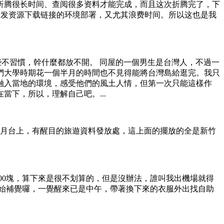
折腾很长时间、查阅很多资料才能完成，而且这次折腾完了，下
了开发资源下载链接的环境部署，又尤其浪费时间。所以这也是我
些不習慣，幹什麼都放不開。 同屋的一個男生是台灣人，不過一
們大學時期花一個半月的時間也不見得能將台灣島給逛完。我只
融入當地的環境，感受他們的風土人情，但第一次只能這樣作
下，所以，理解自己吧。...
車月台上，有醒目的旅遊資料發放處，這上面的擺放的全是新竹
00塊，算下來是很不划算的，但是沒辦法，誰叫我出機場就得
始補覺囉，一覺醒來已是中午，帶著換下來的衣服外出找自助