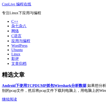
CppLive 编程在线
专注Linux下应用与编程
C++
杂七杂八
网络
C语言
应用与编程
WordPress
Ubuntu
Linux
影评
文章归档
精选文章
Android下使用TCPDUMP抓包Wireshark分析数据
如果想分析A
别的pcap文件，然后将pcap文件下载到电脑上，用电脑上的Wireshar
继续阅读