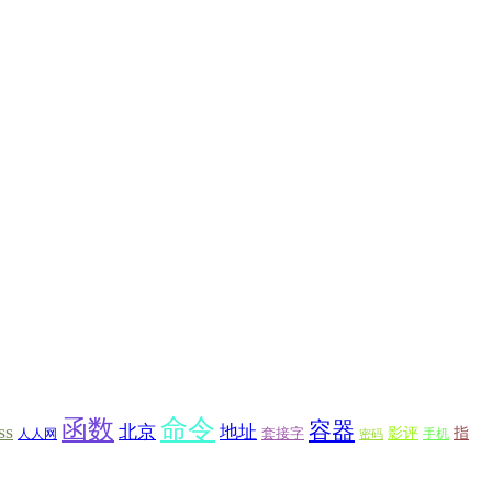
函数
命令
容器
ss
北京
地址
套接字
影评
指
人人网
手机
密码