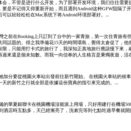
体会，不管是进行什么开发，为了部署开发环境，我们往往需要
要是不记得又得重新开始，而且遇到Android这种GFW阻隔
轻松松在Mac系统下将Android环境部署好。...
之前在Booking上只訂到了台中的一家青旅，第一次住青旅有
共同話題的。得之我準備花15天的時間環島，覺得太倉促了，他
有限，只能用打卡式的旅行了，我深知正真地旅行應該慢下來，
過來還是個未知數。而我一向信奉的人生格言是秉燭夜遊，活在當
她加分要從桃園火車站出發前往新竹開始。 在桃園火車站的候
天的新竹之行就全部是依據這份寶典的指引來完成的。...
備的華夏銀聯卡在桃園機場沒能派上用場，只好用建行在機場50
，到酒店時五點多，天已經漸亮了，洗漱完等到七點吃過早餐就開