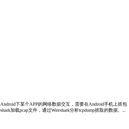
ndroid下某个APP的网络数据交互，需要在Android手机上抓包，最常
k加载pcap文件，通过Wireshark分析tcpdump抓取的数据。...