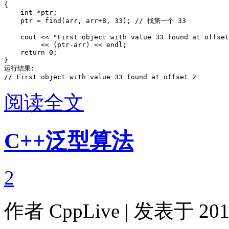
{

    int *ptr;

    ptr = find(arr, arr+8, 33); // 找第一个 33

    cout << "First object with value 33 found at offset
         << (ptr-arr) << endl;

    return 0;

}

运行结果:

// First object with value 33 found at offset 2
阅读全文
C++泛型算法
2
作者
CppLive
| 发表于 2011