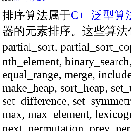
排序算法属于
C++泛型算
器的元素排序。这些算法包括sort
partial_sort, partia
nth_element, binary_searc
equal_range, merge, includ
make_heap, sort_heap, set_u
set_difference, set_symmetr
max, max_element, lexicog
next_permutation, pr