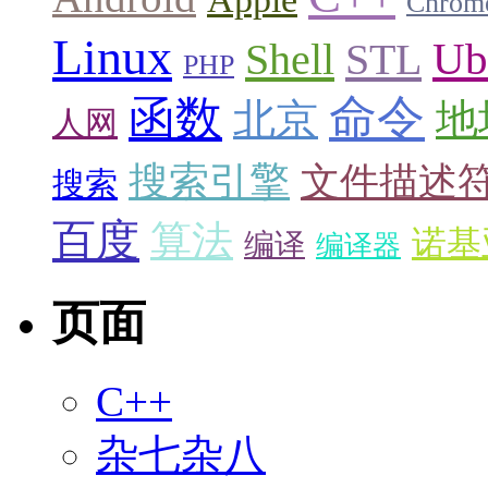
Chrom
Linux
Ub
Shell
STL
PHP
命令
函数
北京
地
人网
搜索引擎
文件描述
搜索
百度
算法
诺基
编译
编译器
页面
C++
杂七杂八