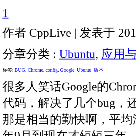
1
作者
CppLive
| 发表于 2011
分章分类 :
Ubuntu
,
应用
标签:
BUG
,
Chrome
,
config
,
Google
,
Ubuntu
,
版本
很多人笑话Google的C
代码，解决了几个bug
那是相当的勤快啊，平均没
年9月到现在才短短三年，版本