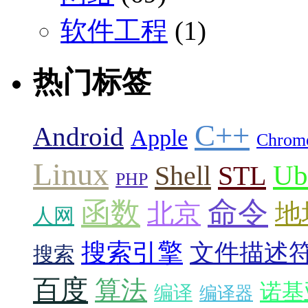
软件工程
(1)
热门标签
C++
Android
Apple
Chrom
Linux
Ub
Shell
STL
PHP
命令
函数
北京
地
人网
搜索引擎
文件描述
搜索
百度
算法
诺基
编译
编译器