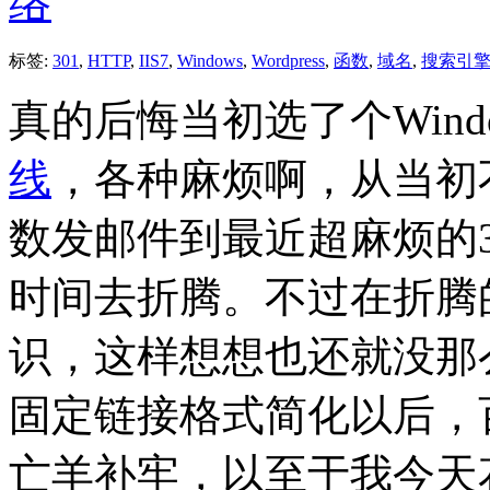
络
标签:
301
,
HTTP
,
IIS7
,
Windows
,
Wordpress
,
函数
,
域名
,
搜索引
真的后悔当初选了个Wind
线
，各种麻烦啊，从当初不能用
数发邮件到最近超麻烦的
时间去折腾。不过在折腾
识，这样想想也还就没那么沮
固定链接格式简化以后，
亡羊补牢，以至于我今天