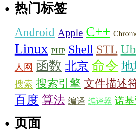
热门标签
C++
Android
Apple
Chrom
Linux
Ub
Shell
STL
PHP
命令
函数
北京
地
人网
搜索引擎
文件描述
搜索
百度
算法
诺基
编译
编译器
页面