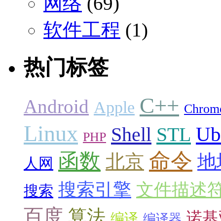
网络
(69)
软件工程
(1)
热门标签
C++
Android
Apple
Chrom
Linux
Ub
Shell
STL
PHP
命令
函数
北京
地
人网
搜索引擎
文件描述
搜索
百度
算法
诺基
编译
编译器