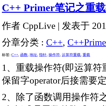
C++ Primer笔记之
作者
CppLive
| 发表于 2011
分章分类 :
C++
,
C++Prim
标签:
C++
,
函数
,
地址
,
指针
,
操作符
,
运算符重载
,
重载
1、重载操作符(即运算符
保留字operator后接
2、除了函数调用操作符