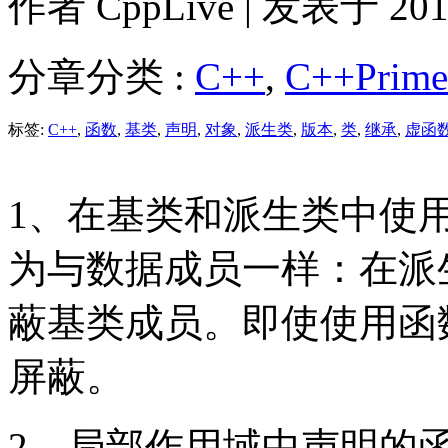
作者
CppLive
| 发表于 2011
分章分类 :
C++
,
C++Prim
标签:
C++
,
函数
,
基类
,
声明
,
对象
,
派生类
,
版本
,
类
,
继承
,
虚函
1、在基类和派生类中使
为与数据成员一样：在派
蔽基类成员。即使使用函
屏蔽。
2、局部作用域中声明的