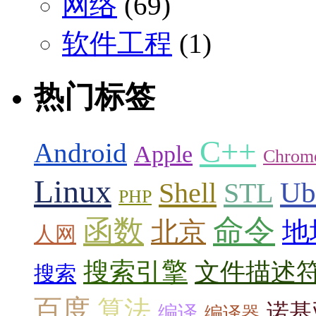
网络
(69)
软件工程
(1)
热门标签
C++
Android
Apple
Chrom
Linux
Ub
Shell
STL
PHP
命令
函数
北京
地
人网
搜索引擎
文件描述
搜索
百度
算法
诺基
编译
编译器