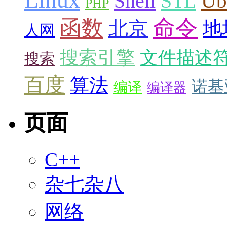
Ub
Shell
STL
PHP
命令
函数
北京
地
人网
搜索引擎
文件描述
搜索
百度
算法
诺基
编译
编译器
页面
C++
杂七杂八
网络