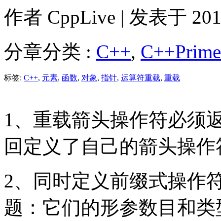
作者
CppLive
| 发表于 2011
分章分类 :
C++
,
C++Prim
标签:
C++
,
元素
,
函数
,
对象
,
指针
,
运算符重载
,
重载
1、重载箭头操作符必须
回定义了自己的箭头操作
2、同时定义前缀式操作
题：它们的形参数目和类