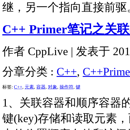
继，另一个指向直接前驱
C++ Primer笔记之关
作者
CppLive
| 发表于 2011
分章分类 :
C++
,
C++Prim
标签:
C++
,
元素
,
容器
,
对象
,
操作符
,
键
1、关联容器和顺序容器
键(key)存储和读取元