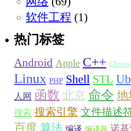
网络
(69)
软件工程
(1)
热门标签
C++
Android
Apple
Chrom
Linux
Ub
Shell
STL
PHP
命令
函数
北京
地
人网
搜索引擎
文件描述
搜索
百度
算法
诺基
编译
编译器