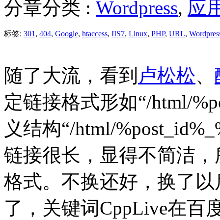
分章分类 :
Wordpress
,
应
标签:
301
,
404
,
Google
,
htaccess
,
IIS7
,
Linux
,
PHP
,
URL
,
Wordpres
随了大流，看到
卢松松
、
定链接格式形如“/html/%p
义结构“/html/%post_id%
链接很长，显得不简洁，
格式。不换还好，换了以
了，关键词CppLive