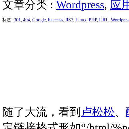
文章分类 :
Wordpress
,
应
标签:
301
,
404
,
Google
,
htaccess
,
IIS7
,
Linux
,
PHP
,
URL
,
Wordpres
随了大流，看到
卢松松
、
定链接格式形如“/html/%p