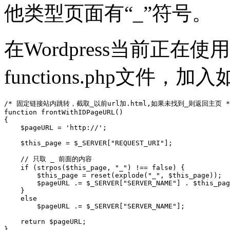
他类型页面有“_”符号。
在Wordpress当前正在
functions.php文件，
/* 固定链接站内跳转，截取_以前url加.html,如果未找到_则返回主页 */
function frontWithIDPageURL()

{

    $pageURL = 'http://';

    $this_page = $_SERVER["REQUEST_URI"];

    // 只取 _ 前面的内容

    if (strpos($this_page, "_") !== false) {

        $this_page = reset(explode("_", $this_page));

        $pageURL .= $_SERVER["SERVER_NAME"] . $this_pag
    }

    else

	$pageURL .= $_SERVER["SERVER_NAME"];

    return $pageURL;

}