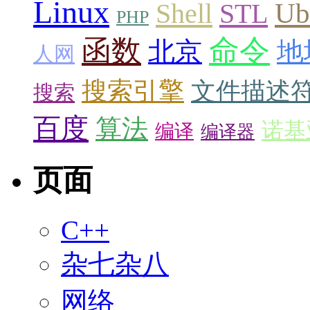
Linux
Ub
Shell
STL
PHP
命令
函数
北京
地
人网
搜索引擎
文件描述
搜索
百度
算法
诺基
编译
编译器
页面
C++
杂七杂八
网络