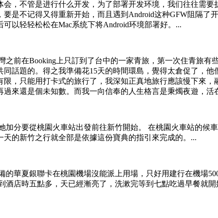
体会，不管是进行什么开发，为了部署开发环境，我们往往需要
要是不记得又得重新开始，而且遇到Android这种GFW阻隔
轻松松在Mac系统下将Android环境部署好。...
之前在Booking上只訂到了台中的一家青旅，第一次住青旅有
共同話題的。得之我準備花15天的時間環島，覺得太倉促了，他
有限，只能用打卡式的旅行了，我深知正真地旅行應該慢下來，
過來還是個未知數。而我一向信奉的人生格言是秉燭夜遊，活在當
她加分要從桃園火車站出發前往新竹開始。 在桃園火車站的候
天的新竹之行就全部是依據這份寶典的指引來完成的。...
備的華夏銀聯卡在桃園機場沒能派上用場，只好用建行在機場50
，到酒店時五點多，天已經漸亮了，洗漱完等到七點吃過早餐就開