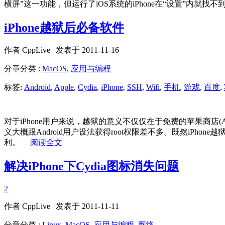
横屏”这一功能，但运行了iOS系统的iPhone在“设置”内
iPhone越狱后必备软件
作者
CppLive
| 发表于 2011-11-16
分章分类 :
MacOS
,
应用与编程
标签:
Android
,
Apple
,
Cydia
,
iPhone
,
SSH
,
Wifi
,
手机
,
游戏
,
百度
,
对于iPhone用户来说，越狱的意义不仅仅在于免费的苹果商店(A
义大概跟Android用户设法获得root权限差不多。既然iP
利。
阅读全文
解决iPhone下Cydia图标消失问题
2
作者
CppLive
| 发表于 2011-11-11
分章分类 :
Linux
,
MacOS
,
应用与编程
,
网络