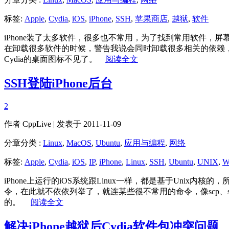
标签:
Apple
,
Cydia
,
iOS
,
iPhone
,
SSH
,
苹果商店
,
越狱
,
软件
iPhone装了太多软件，很多也不常用，为了找到常用软件，屏
在卸载很多软件的时候，警告我说会同时卸载很多相关的依赖，而
Cydia的桌面图标不见了。
阅读全文
SSH登陆iPhone后台
2
作者
CppLive
| 发表于 2011-11-09
分章分类 :
Linux
,
MacOS
,
Ubuntu
,
应用与编程
,
网络
标签:
Apple
,
Cydia
,
iOS
,
IP
,
iPhone
,
Linux
,
SSH
,
Ubuntu
,
UNIX
,
W
iPhone上运行的iOS系统跟Linux一样，都是基于Unix内核的，
令，在此就不依依列举了，就连某些很不常用的命令，像scp、s
的。
阅读全文
解决iPhone越狱后Cydia软件包冲突问题