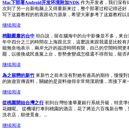
Mac下部署Android开发环境附加NDK
作为开发者，我们深有
次到了另一台新电脑上又得重新来过，整个部署过程记得还好，
写下这篇教程的初衷跟动力源泉，希望大家参考了这篇教程以后可以轻
继续阅读
稍顯嚴肅的台中
坦白說，留在腦海中的台中影像並不多，來台灣
年中四分之三的時間在上海跟北京，這麼說來跟我還是比較有
能無奈地表示，兩岸允許的簽證時間有限，自己的空閒時間更
罷，以後換成民進黨上台，形勢會變成怎樣還不得而知，能否再
继续阅读
為之留戀的新竹
來新竹之前本沒有對她有過高的期待，慢慢對
的旅遊宣傳資料，關鍵的是資料做得非常簡潔易懂，而接下來一
继续阅读
從桃園開始台灣之行
初到台灣恰逢華夏銀行系統升級，特意準
花錢呢。 從機場打車到桃園的酒店，花了將近六百塊新台幣
洗衣店，順便覓食。...
继续阅读