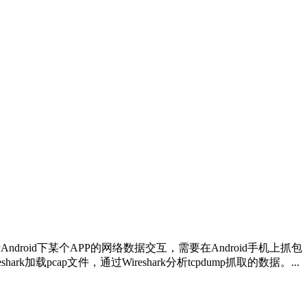
ndroid下某个APP的网络数据交互，需要在Android手机上抓包，最常
k加载pcap文件，通过Wireshark分析tcpdump抓取的数据。...