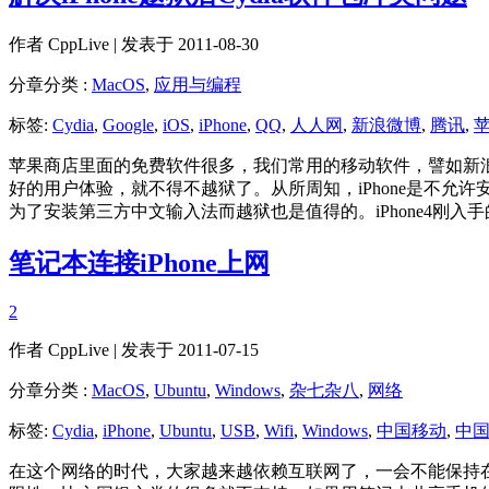
作者
CppLive
| 发表于 2011-08-30
分章分类 :
MacOS
,
应用与编程
标签:
Cydia
,
Google
,
iOS
,
iPhone
,
QQ
,
人人网
,
新浪微博
,
腾讯
,
苹果商店里面的免费软件很多，我们常用的移动软件，譬如新
好的用户体验，就不得不越狱了。从所周知，iPhone是不允
为了安装第三方中文输入法而越狱也是值得的。iPhone4
笔记本连接iPhone上网
2
作者
CppLive
| 发表于 2011-07-15
分章分类 :
MacOS
,
Ubuntu
,
Windows
,
杂七杂八
,
网络
标签:
Cydia
,
iPhone
,
Ubuntu
,
USB
,
Wifi
,
Windows
,
中国移动
,
中
在这个网络的时代，大家越来越依赖互联网了，一会不能保持