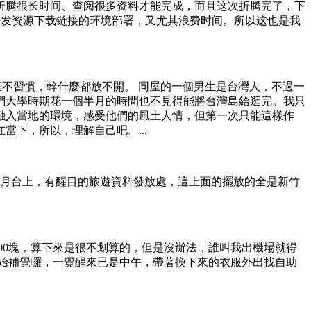
折腾很长时间、查阅很多资料才能完成，而且这次折腾完了，下
了开发资源下载链接的环境部署，又尤其浪费时间。所以这也是我
些不習慣，幹什麼都放不開。 同屋的一個男生是台灣人，不過一
們大學時期花一個半月的時間也不見得能將台灣島給逛完。我只
融入當地的環境，感受他們的風土人情，但第一次只能這樣作
下，所以，理解自己吧。...
車月台上，有醒目的旅遊資料發放處，這上面的擺放的全是新竹
00塊，算下來是很不划算的，但是沒辦法，誰叫我出機場就得
始補覺囉，一覺醒來已是中午，帶著換下來的衣服外出找自助