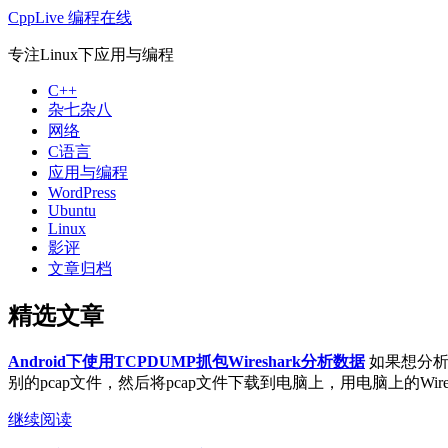
CppLive 编程在线
专注Linux下应用与编程
C++
杂七杂八
网络
C语言
应用与编程
WordPress
Ubuntu
Linux
影评
文章归档
精选文章
Android下使用TCPDUMP抓包Wireshark分析数据
如果想分析A
别的pcap文件，然后将pcap文件下载到电脑上，用电脑上的Wireshar
继续阅读