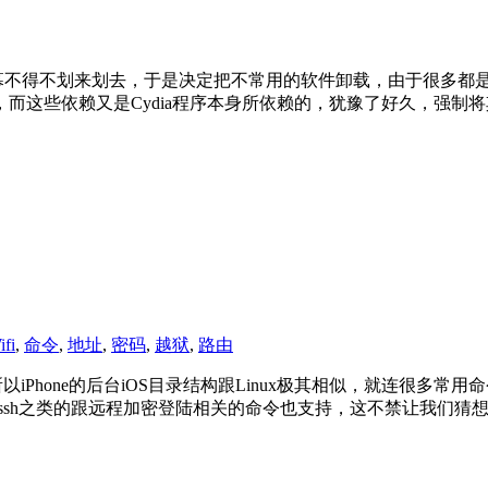
幕不得不划来划去，于是决定把不常用的软件卸载，由于很多都是采用
这些依赖又是Cydia程序本身所依赖的，犹豫了好久，强制将其
ifi
,
命令
,
地址
,
密码
,
越狱
,
路由
所以iPhone的后台iOS目录结构跟Linux极其相似，就连很多常用命令
sh之类的跟远程加密登陆相关的命令也支持，这不禁让我们猜想是否能