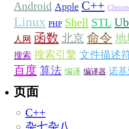
C++
Android
Apple
Chrom
Linux
Ub
Shell
STL
PHP
命令
函数
北京
地
人网
搜索引擎
文件描述
搜索
百度
算法
诺基
编译
编译器
页面
C++
杂七杂八