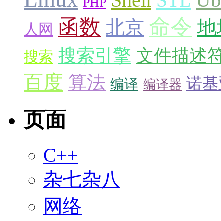
Ub
Shell
STL
PHP
命令
函数
北京
地
人网
搜索引擎
文件描述
搜索
百度
算法
诺基
编译
编译器
页面
C++
杂七杂八
网络