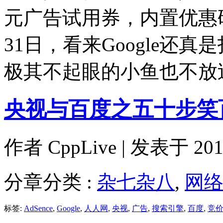
元广告试用券，内置优惠码
31日，看来Google还
极其不起眼的小鱼也不放
央视与百度之五十步笑
作者
CppLive
| 发表于 2011
分章分类 :
杂七杂八
,
网
标签:
AdSence
,
Google
,
人人网
,
央视
,
广告
,
搜索引擎
,
百度
,
竞