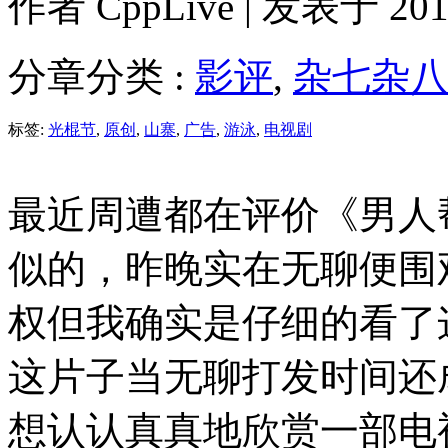
作者
CppLive
| 发表于 2011
分章分类 :
影评
,
杂七杂
标签:
光棍节
,
原创
,
山寨
,
广告
,
游泳
,
电视剧
最近周遭都在评价《男人
似的，昨晚实在无聊便围
权但我确实是仔细的看了
这片子当无聊打发时间还
想认认真真地欣赏一部电