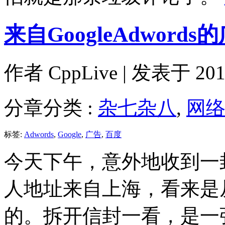
来自GoogleAdword
作者
CppLive
| 发表于 2011
分章分类 :
杂七杂八
,
网
标签:
Adwords
,
Google
,
广告
,
百度
今天下午，意外地收到一封
人地址来自上海，看来是从
的。拆开信封一看，是一张来自G