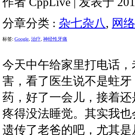
作者
CppLive
| 发表于 2011
分章分类 :
杂七杂八
,
网
标签:
Google
,
治疗
,
神经性牙痛
今天中午给家里打电话，
害，看了医生说不是蛀牙
药，好了一会儿，接着还
疼得没法睡觉。其实我也
遗传了老爸的吧，尤其是