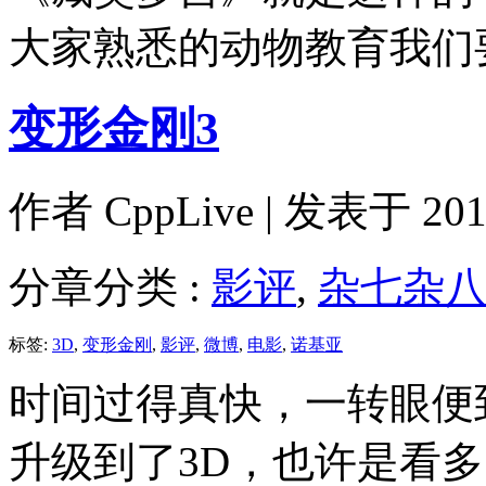
大家熟悉的动物教育我们
变形金刚3
作者
CppLive
| 发表于 2011
分章分类 :
影评
,
杂七杂
标签:
3D
,
变形金刚
,
影评
,
微博
,
电影
,
诺基亚
时间过得真快，一转眼便
升级到了3D，也许是看多