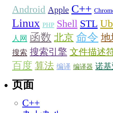
C++
Android
Apple
Chrom
Linux
Ub
Shell
STL
PHP
命令
函数
北京
地
人网
搜索引擎
文件描述
搜索
百度
算法
诺基
编译
编译器
页面
C++