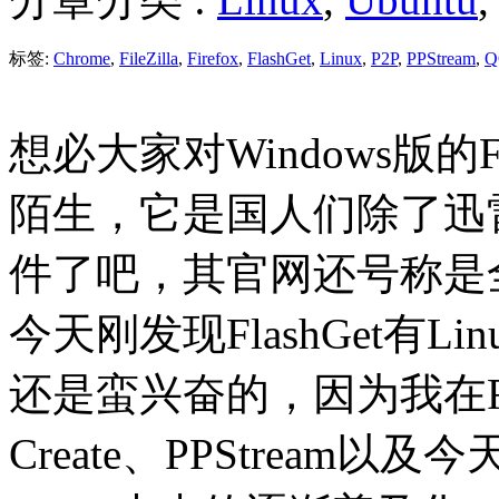
标签:
Chrome
,
FileZilla
,
Firefox
,
FlashGet
,
Linux
,
P2P
,
PPStream
,
Q
想必大家对Windows版的
陌生，它是国人们除了迅
件了吧，其官网还号称是
今天刚发现FlashGet有
还是蛮兴奋的，因为我在FileZi
Create、PPStream以及