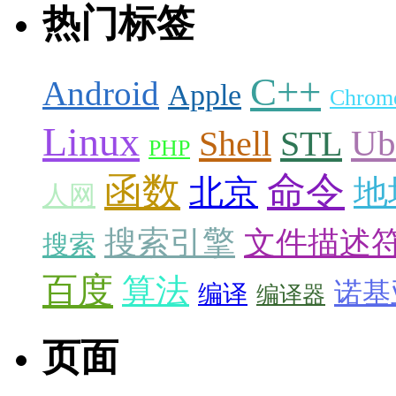
热门标签
C++
Android
Apple
Chrom
Linux
Ub
Shell
STL
PHP
命令
函数
北京
地
人网
搜索引擎
文件描述
搜索
百度
算法
诺基
编译
编译器
页面