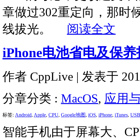
章做过302重定向，那时候
线拔光。
阅读全文
iPhone电池省电及保
作者
CppLive
| 发表于 2011
分章分类 :
MacOS
,
应用
标签:
Android
,
Apple
,
CPU
,
Google地图
,
iOS
,
iPhone
,
iTunes
,
US
智能手机由于屏幕大、C