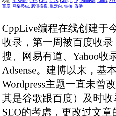
标签:
AdSence
,
C++
,
CPU
,
DNS
,
Google
,
IP
,
iPhone4S
,
Linux
,
SE
百度
,
网络爬虫
,
腾讯搜搜
,
重定向
,
链接
,
香港
CppLive编程在线创建于
收录，第一周被百度收录
搜、网易有道、Yahoo收
Adsense。建博以来，
Wordpress主题一直
其是谷歌跟百度）及时收
SEO的考虑，更改过文