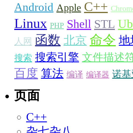
C++
Android
Apple
Chrom
Linux
Ub
Shell
STL
PHP
命令
函数
北京
地
人网
搜索引擎
文件描述
搜索
百度
算法
诺基
编译
编译器
页面
C++
杂七杂八