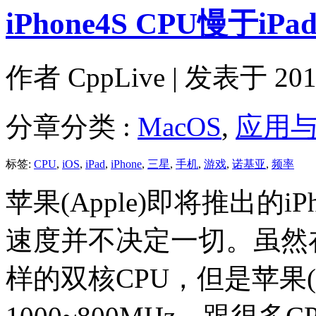
iPhone4S CPU慢于i
作者
CppLive
| 发表于 2011
分章分类 :
MacOS
,
应用
标签:
CPU
,
iOS
,
iPad
,
iPhone
,
三星
,
手机
,
游戏
,
诺基亚
,
频率
苹果(Apple)即将推出的i
速度并不决定一切。虽然在iP
样的双核CPU，但是苹果(