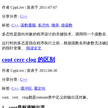
作者
CppLive
| 发表于 2011-07-07
分章分类 :
C++
标签:
C++
,
函数重载
,
多态性
,
继承
,
虚函数
多态性是面向对象的程序设计的关键技术。调用同一个函数名
运行时的多态是指在程序执行之前，根据函数名和参数无法确
的指针变量。
阅读全文
cout cerr clog 的区别
作者
CppLive
| 发表于 2011-06-30
分章分类 :
C++
标签:
C++
,
缓冲区
,
重定向
cout、cerr、clog都是ostream类中定义的输出流对象。
1、cout是标准输出流