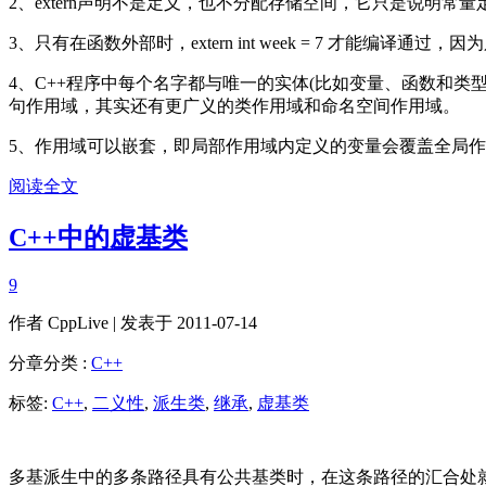
2、extern声明不是定义，也不分配存储空间，它只是说明
3、只有在函数外部时，extern int week = 7 才能编译
4、C++程序中每个名字都与唯一的实体(比如变量、函数和
句作用域，其实还有更广义的类作用域和命名空间作用域。
5、作用域可以嵌套，即局部作用域内定义的变量会覆盖全局
阅读全文
C++中的虚基类
9
作者
CppLive
| 发表于 2011-07-14
分章分类 :
C++
标签:
C++
,
二义性
,
派生类
,
继承
,
虚基类
多基派生中的多条路径具有公共基类时，在这条路径的汇合处