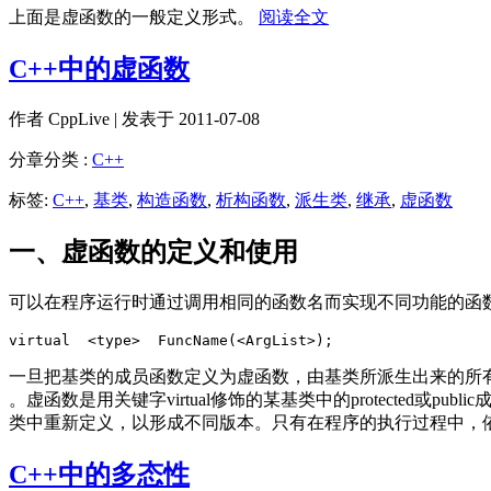
上面是虚函数的一般定义形式。
阅读全文
C++中的虚函数
作者
CppLive
| 发表于 2011-07-08
分章分类 :
C++
标签:
C++
,
基类
,
构造函数
,
析构函数
,
派生类
,
继承
,
虚函数
一、虚函数的定义和使用
可以在程序运行时通过调用相同的函数名而实现不同功能的函
virtual  <type>  FuncName(<ArgList>);
一旦把基类的成员函数定义为虚函数，由基类所派生出来的所有派
。虚函数是用关键字virtual修饰的某基类中的protected
类中重新定义，以形成不同版本。只有在程序的执行过程中，
C++中的多态性