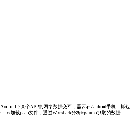
ndroid下某个APP的网络数据交互，需要在Android手机上抓包，最常
k加载pcap文件，通过Wireshark分析tcpdump抓取的数据。...