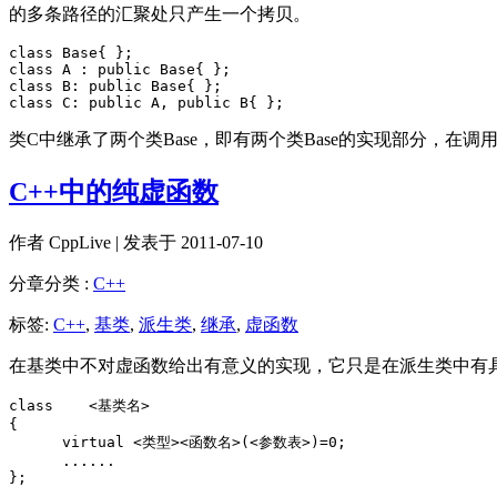
的多条路径的汇聚处只产生一个拷贝。
class Base{ };

class A : public Base{ };

class B: public Base{ };

class C: public A, public B{ };
类C中继承了两个类Base，即有两个类Base的实现部分，在
C++中的纯虚函数
作者
CppLive
| 发表于 2011-07-10
分章分类 :
C++
标签:
C++
,
基类
,
派生类
,
继承
,
虚函数
在基类中不对虚函数给出有意义的实现，它只是在派生类中有
class    <基类名>

{

      virtual <类型><函数名>(<参数表>)=0;

      ......

};