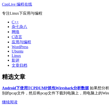
CppLive 编程在线
专注Linux下应用与编程
C++
杂七杂八
网络
C语言
应用与编程
WordPress
Ubuntu
Linux
影评
文章归档
精选文章
Android下使用TCPDUMP抓包Wireshark分析数据
如果想分析A
别的pcap文件，然后将pcap文件下载到电脑上，用电脑上的Wireshar
继续阅读