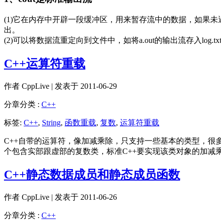
(1)它在内存中开辟一段缓冲区，用来暂存流中的数据，如果未遇
出。
(2)可以将数据流重定向到文件中，如将a.out的输出流存入log.txt中./a.o
C++运算符重载
作者
CppLive
| 发表于 2011-06-29
分章分类 :
C++
标签:
C++
,
String
,
函数重载
,
复数
,
运算符重载
C++自带的运算符，像加减乘除，只支持一些基本的类型，
个包含实部跟虚部的复数类，标准C++要实现该类对象的加减
C++静态数据成员和静态成员函数
作者
CppLive
| 发表于 2011-06-26
分章分类 :
C++