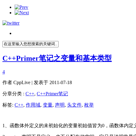
C++Primer笔记之变量和基本类型
4
作者
CppLive
| 发表于 2011-07-18
分章分类 :
C++
,
C++Primer笔记
标签:
C++
,
作用域
,
变量
,
声明
,
头文件
,
枚举
1、函数体外定义的未初始化的变量初始值皆为0，函数体内定