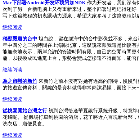
Mac下部署Android开发环境附加NDK
作为开发者，我们深有
次到了另一台新电脑上又得重新来过，整个部署过程记得还好，
写下这篇教程的初衷跟动力源泉，希望大家参考了这篇教程以后可以轻
继续阅读
稍顯嚴肅的台中
坦白說，留在腦海中的台中影像並不多，來台灣
年中四分之三的時間在上海跟北京，這麼說來跟我還是比較有
能無奈地表示，兩岸允許的簽證時間有限，自己的空閒時間更
罷，以後換成民進黨上台，形勢會變成怎樣還不得而知，能否再
继续阅读
為之留戀的新竹
來新竹之前本沒有對她有過高的期待，慢慢對
的旅遊宣傳資料，關鍵的是資料做得非常簡潔易懂，而接下來一
继续阅读
從桃園開始台灣之行
初到台灣恰逢華夏銀行系統升級，特意準
花錢呢。 從機場打車到桃園的酒店，花了將近六百塊新台幣
洗衣店，順便覓食。...
继续阅读