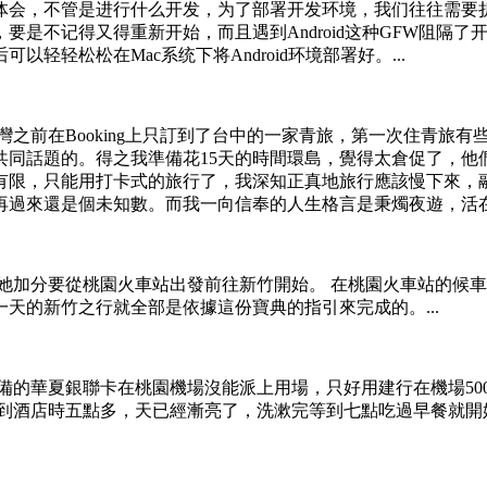
体会，不管是进行什么开发，为了部署开发环境，我们往往需要
要是不记得又得重新开始，而且遇到Android这种GFW阻隔
轻松松在Mac系统下将Android环境部署好。...
之前在Booking上只訂到了台中的一家青旅，第一次住青旅有
共同話題的。得之我準備花15天的時間環島，覺得太倉促了，他
有限，只能用打卡式的旅行了，我深知正真地旅行應該慢下來，
過來還是個未知數。而我一向信奉的人生格言是秉燭夜遊，活在當
她加分要從桃園火車站出發前往新竹開始。 在桃園火車站的候
天的新竹之行就全部是依據這份寶典的指引來完成的。...
備的華夏銀聯卡在桃園機場沒能派上用場，只好用建行在機場50
，到酒店時五點多，天已經漸亮了，洗漱完等到七點吃過早餐就開