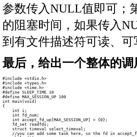
参数传入NULL值即可；第五个
的阻塞时间，如果传入NUL
到有文件描述符可读、可
最后，给出一个整体的调
#include <stdio.h>

#include <types.h>

#include <time.h>

#define SLEEP_TIME 10

#define MAX_SESSION_UP 100

int main(void)

{

    int i;

    int fd_num;

    int accept_fd_up[MAX_SESSION_UP] = {0};

    fd_set readfds;

    struct timeval select_timeval;

    //you can add some task here, so the fd in accept_f