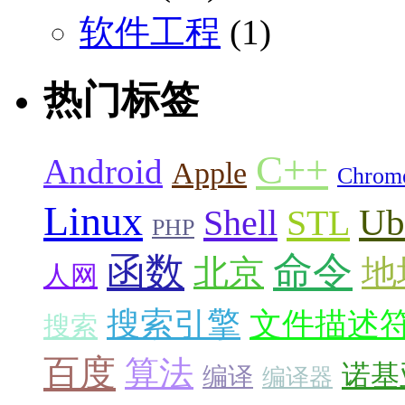
软件工程
(1)
热门标签
C++
Android
Apple
Chrom
Linux
Ub
Shell
STL
PHP
命令
函数
北京
地
人网
搜索引擎
文件描述
搜索
百度
算法
诺基
编译
编译器