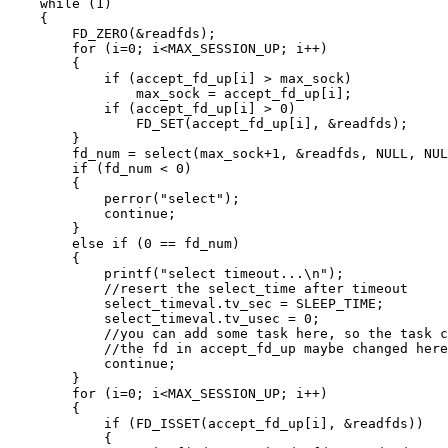
    while (1)

    {

        FD_ZERO(&readfds);

        for (i=0; i<MAX_SESSION_UP; i++)

        {

            if (accept_fd_up[i] > max_sock)

                max_sock = accept_fd_up[i];

            if (accept_fd_up[i] > 0)

                FD_SET(accept_fd_up[i], &readfds);

        }

        fd_num = select(max_sock+1, &readfds, NULL, NUL
        if (fd_num < 0)

        {

            perror("select");

            continue;

        }

        else if (0 == fd_num)

        {

            printf("select timeout...\n");

            //resert the select_time after timeout

            select_timeval.tv_sec = SLEEP_TIME;

            select_timeval.tv_usec = 0;

            //you can add some task here, so the task c
            //the fd in accept_fd_up maybe changed here

            continue;

        }

        for (i=0; i<MAX_SESSION_UP; i++)

        {

            if (FD_ISSET(accept_fd_up[i], &readfds))

            {
