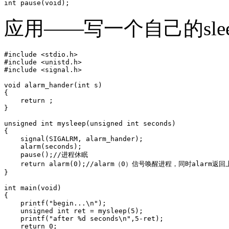
应用——写一个自己的sle
#include <stdio.h>

#include <unistd.h>

#include <signal.h>

void alarm_hander(int s)

{

    return ;

}

unsigned int mysleep(unsigned int seconds)

{

    signal(SIGALRM, alarm_hander);

    alarm(seconds);

    pause();//进程休眠

    return alarm(0);//alarm（0）信号唤醒进程，同时alarm返回
}

int main(void)

{

    printf("begin...\n");

    unsigned int ret = mysleep(5);

    printf("after %d seconds\n",5-ret);

    return 0;
