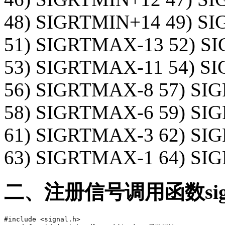
48) SIGRTMIN+14 49) S
51) SIGRTMAX-13 52) S
53) SIGRTMAX-11 54) S
56) SIGRTMAX-8 57) SI
58) SIGRTMAX-6 59) SI
61) SIGRTMAX-3 62) SI
63) SIGRTMAX-1 64) S
二、注册信号调用函数signa
#include <signal.h>
