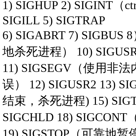
1) SIGHUP 2) SIGINT（ct
SIGILL 5) SIGTRAP
6) SIGABRT 7) SIGBUS
地杀死进程） 10) SIGUS
11) SIGSEGV（使
误） 12) SIGUSR2 13) S
结束，杀死进程) 15) SIGTER
SIGCHLD 18) SIG
19) SIGSTOP（可靠地暂停进