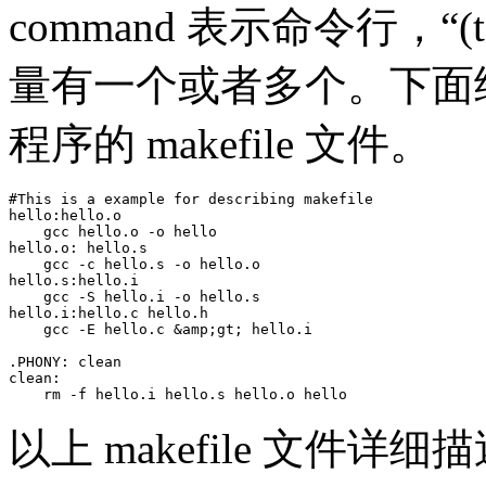
command 表示命令行，“
量有一个或者多个。下面给出
程序的 makefile 文件。
#This is a example for describing makefile

hello:hello.o

    gcc hello.o -o hello

hello.o: hello.s

    gcc -c hello.s -o hello.o

hello.s:hello.i

    gcc -S hello.i -o hello.s

hello.i:hello.c hello.h

    gcc -E hello.c &amp;gt; hello.i

.PHONY: clean

clean:

    rm -f hello.i hello.s hello.o hello
以上 makefile 文件详细描