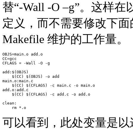
替“-Wall -O –g”
定义，而不需要修改下面
Makefile 维护的工作量。
OBJS=main.o add.o

CC=gcc

CFLAGS = -Wall -O -g

add:$(OBJS)

    $(CC) $(OBJS) -o add

main.o:main.c

    $(CC) $(CFLAGS) -c main.c -o main.o

add.o:add.c

    $(CC) $(CFLAGS) -c add.c -o add.o

clean:

    rm *.o
可以看到，此处变量是以