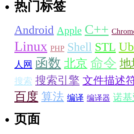
热门标签
C++
Android
Apple
Chrom
Linux
Ub
Shell
STL
PHP
命令
函数
北京
地
人网
搜索引擎
文件描述
搜索
百度
算法
诺基
编译
编译器
页面