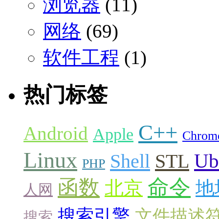
浏览器
(11)
网络
(69)
软件工程
(1)
热门标签
C++
Android
Apple
Chrom
Linux
Ub
Shell
STL
PHP
命令
函数
北京
地
人网
搜索引擎
文件描述
搜索