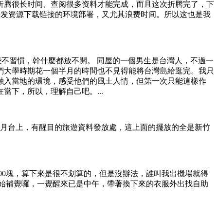
折腾很长时间、查阅很多资料才能完成，而且这次折腾完了，下
了开发资源下载链接的环境部署，又尤其浪费时间。所以这也是我
些不習慣，幹什麼都放不開。 同屋的一個男生是台灣人，不過一
們大學時期花一個半月的時間也不見得能將台灣島給逛完。我只
融入當地的環境，感受他們的風土人情，但第一次只能這樣作
下，所以，理解自己吧。...
車月台上，有醒目的旅遊資料發放處，這上面的擺放的全是新竹
00塊，算下來是很不划算的，但是沒辦法，誰叫我出機場就得
始補覺囉，一覺醒來已是中午，帶著換下來的衣服外出找自助