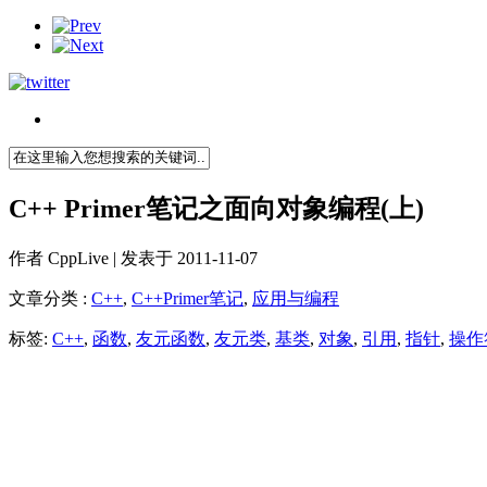
C++ Primer笔记之面向对象编程(上)
作者
CppLive
| 发表于 2011-11-07
文章分类 :
C++
,
C++Primer笔记
,
应用与编程
标签:
C++
,
函数
,
友元函数
,
友元类
,
基类
,
对象
,
引用
,
指针
,
操作