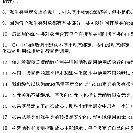
指针）。
8、派生类重定义虚函数时，可以使用virtual保留字，但不是
9、因为每个派生类对象都有基类部分，类可以访问其基类的pub
10、最底层的派生类对象包含其每个直接基类和间接基类的子
11、C++中的函数调用默认不使用动态绑定。要触发动态绑
类型的引用或指针进行函数调用。
12、倘若希望覆盖虚函数机制并强制函数调用使用虚函数的特
13、在同一虚函数的基类版本和派生类版本中使用不同的默认
14、我们经常误认为struct保留字定义的类与class定义的类
15、友元关系不能继承。基类的友元（包括友元函数跟友元类
16、如果基类定义了静态成员，则整个继承层次中只有一个
17、如果从基类到派生类的转换是安全的，就可以使用static_ca
18、构造函数和复制控制成员不能继承，每个类定义自己的