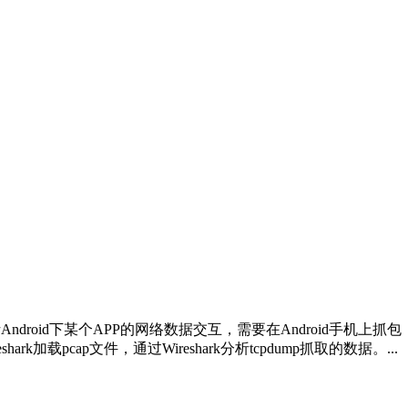
ndroid下某个APP的网络数据交互，需要在Android手机上抓包，最常
k加载pcap文件，通过Wireshark分析tcpdump抓取的数据。...