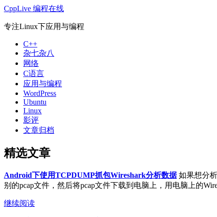
CppLive 编程在线
专注Linux下应用与编程
C++
杂七杂八
网络
C语言
应用与编程
WordPress
Ubuntu
Linux
影评
文章归档
精选文章
Android下使用TCPDUMP抓包Wireshark分析数据
如果想分析A
别的pcap文件，然后将pcap文件下载到电脑上，用电脑上的Wireshar
继续阅读