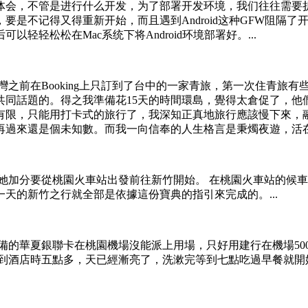
体会，不管是进行什么开发，为了部署开发环境，我们往往需要
要是不记得又得重新开始，而且遇到Android这种GFW阻隔
轻松松在Mac系统下将Android环境部署好。...
之前在Booking上只訂到了台中的一家青旅，第一次住青旅有
共同話題的。得之我準備花15天的時間環島，覺得太倉促了，他
有限，只能用打卡式的旅行了，我深知正真地旅行應該慢下來，
過來還是個未知數。而我一向信奉的人生格言是秉燭夜遊，活在當
她加分要從桃園火車站出發前往新竹開始。 在桃園火車站的候
天的新竹之行就全部是依據這份寶典的指引來完成的。...
備的華夏銀聯卡在桃園機場沒能派上用場，只好用建行在機場50
，到酒店時五點多，天已經漸亮了，洗漱完等到七點吃過早餐就開