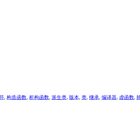
符
,
构造函数
,
析构函数
,
派生类
,
版本
,
类
,
继承
,
编译器
,
虚函数
,