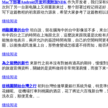
Mac下部署Android开发环境附加NDK
作为开发者，我们深有
次到了另一台新电脑上又得重新来过，整个部署过程记得还好，
写下这篇教程的初衷跟动力源泉，希望大家参考了这篇教程以后可以轻
继续阅读
稍顯嚴肅的台中
坦白說，留在腦海中的台中影像並不多，來台灣
年中四分之三的時間在上海跟北京，這麼說來跟我還是比較有
能無奈地表示，兩岸允許的簽證時間有限，自己的空閒時間更
罷，以後換成民進黨上台，形勢會變成怎樣還不得而知，能否再
继续阅读
為之留戀的新竹
來新竹之前本沒有對她有過高的期待，慢慢對
的旅遊宣傳資料，關鍵的是資料做得非常簡潔易懂，而接下來一
继续阅读
從桃園開始台灣之行
初到台灣恰逢華夏銀行系統升級，特意準
花錢呢。 從機場打車到桃園的酒店，花了將近六百塊新台幣
洗衣店，順便覓食。...
继续阅读