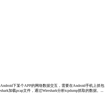
ndroid下某个APP的网络数据交互，需要在Android手机上抓包，最常
k加载pcap文件，通过Wireshark分析tcpdump抓取的数据。...