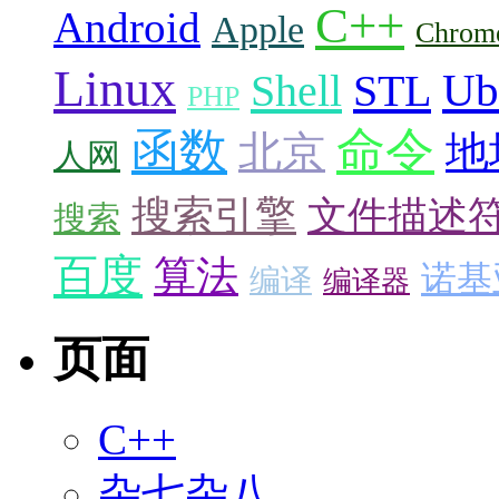
C++
Android
Apple
Chrom
Linux
Ub
Shell
STL
PHP
命令
函数
北京
地
人网
搜索引擎
文件描述
搜索
百度
算法
诺基
编译
编译器
页面
C++
杂七杂八