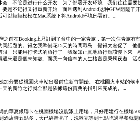
体会，不管是进行什么开发，为了部署开发环境，我们往往需要
要是不记得又得重新开始，而且遇到Android这种GFW阻隔
轻松松在Mac系统下将Android环境部署好。...
之前在Booking上只訂到了台中的一家青旅，第一次住青旅有
共同話題的。得之我準備花15天的時間環島，覺得太倉促了，他
有限，只能用打卡式的旅行了，我深知正真地旅行應該慢下來，
過來還是個未知數。而我一向信奉的人生格言是秉燭夜遊，活在當
她加分要從桃園火車站出發前往新竹開始。 在桃園火車站的候
天的新竹之行就全部是依據這份寶典的指引來完成的。...
備的華夏銀聯卡在桃園機場沒能派上用場，只好用建行在機場50
，到酒店時五點多，天已經漸亮了，洗漱完等到七點吃過早餐就開