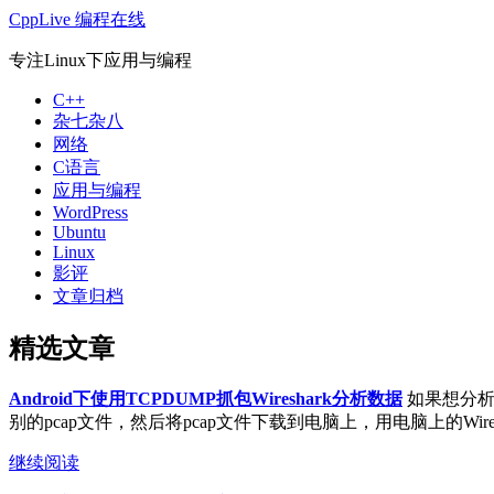
CppLive 编程在线
专注Linux下应用与编程
C++
杂七杂八
网络
C语言
应用与编程
WordPress
Ubuntu
Linux
影评
文章归档
精选文章
Android下使用TCPDUMP抓包Wireshark分析数据
如果想分析A
别的pcap文件，然后将pcap文件下载到电脑上，用电脑上的Wireshar
继续阅读