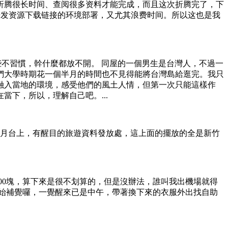
折腾很长时间、查阅很多资料才能完成，而且这次折腾完了，下
了开发资源下载链接的环境部署，又尤其浪费时间。所以这也是我
些不習慣，幹什麼都放不開。 同屋的一個男生是台灣人，不過一
們大學時期花一個半月的時間也不見得能將台灣島給逛完。我只
融入當地的環境，感受他們的風土人情，但第一次只能這樣作
下，所以，理解自己吧。...
車月台上，有醒目的旅遊資料發放處，這上面的擺放的全是新竹
00塊，算下來是很不划算的，但是沒辦法，誰叫我出機場就得
始補覺囉，一覺醒來已是中午，帶著換下來的衣服外出找自助