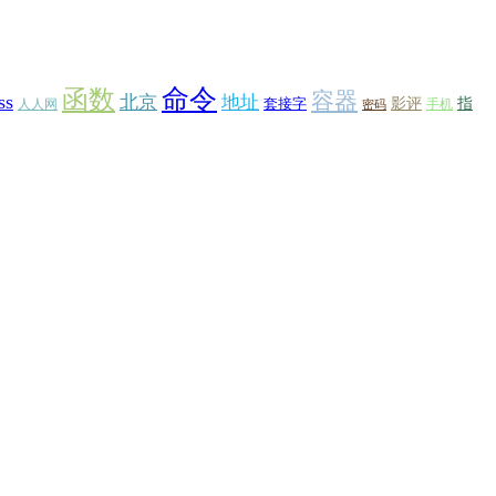
函数
命令
容器
ss
北京
地址
套接字
影评
指
人人网
手机
密码