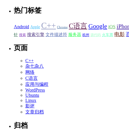
热门标签
C++
C语言
Google
iPho
Android
iOS
Apple
Chrome
电影
搜索引擎
服务器
文件描述符
针
火车票
搜索
源代码
杭州
页面
C++
杂七杂八
网络
C语言
应用与编程
WordPress
Ubuntu
Linux
影评
文章归档
归档