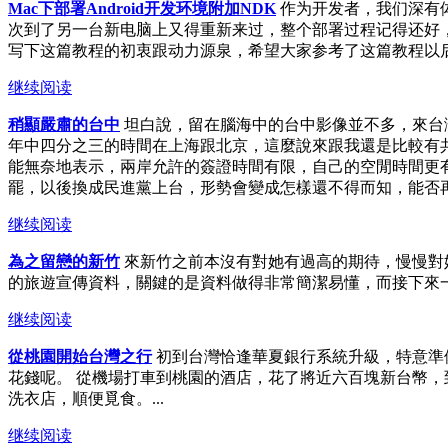
Mac下部署Android开发环境附加NDK
作为开发者，我们深有
次到了另一台新电脑上又得重新来过，整个部署过程记得还好，
写下这篇教程的初衷跟动力源泉，希望大家参考了这篇教程以后可以轻
继续阅读
稍顯嚴肅的台中
坦白說，留在腦海中的台中影像並不多，來台灣
年中四分之三的時間在上海跟北京，這麼說來跟我還是比較有
能無奈地表示，兩岸允許的簽證時間有限，自己的空閒時間更
罷，以後換成民進黨上台，形勢會變成怎樣還不得而知，能否再
继续阅读
為之留戀的新竹
來新竹之前本沒有對她有過高的期待，慢慢對
的旅遊宣傳資料，關鍵的是資料做得非常簡潔易懂，而接下來一
继续阅读
從桃園開始台灣之行
初到台灣恰逢華夏銀行系統升級，特意準
花錢呢。 從機場打車到桃園的酒店，花了將近六百塊新台幣
洗衣店，順便覓食。...
继续阅读