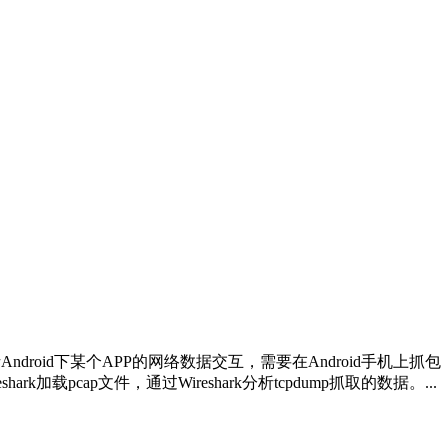
ndroid下某个APP的网络数据交互，需要在Android手机上抓包，最常
k加载pcap文件，通过Wireshark分析tcpdump抓取的数据。...