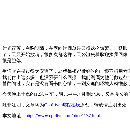
时光荏苒，白驹过隙，在家的时间总是显得这么短暂。一眨眼
了，天又开始放晴，很多次都这样，天公沮丧着脸迎接我回家
很是堕落。
生活实在是过得太安逸了，老妈每顿都做好吃的，恨不得用六
我们付出这么多，也没索要什么回报，我们到底为他们做过些
曾翻阅过，实在是没有看书的心情，一到安逸的环境人就懒散
今天晚上十点的T2次火车，明儿中午才能到北京，又是漫长的
除非注明，文章均为
CppLive 编程在线
原创，转载请注明出处
本文地址：
https://www.cpplive.com/html/1137.html