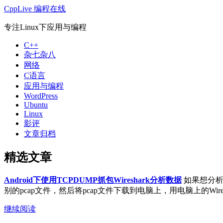
CppLive 编程在线
专注Linux下应用与编程
C++
杂七杂八
网络
C语言
应用与编程
WordPress
Ubuntu
Linux
影评
文章归档
精选文章
Android下使用TCPDUMP抓包Wireshark分析数据
如果想分析A
别的pcap文件，然后将pcap文件下载到电脑上，用电脑上的Wireshar
继续阅读