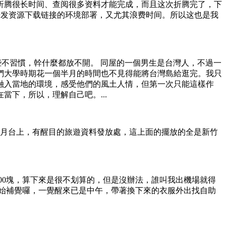
折腾很长时间、查阅很多资料才能完成，而且这次折腾完了，下
了开发资源下载链接的环境部署，又尤其浪费时间。所以这也是我
些不習慣，幹什麼都放不開。 同屋的一個男生是台灣人，不過一
們大學時期花一個半月的時間也不見得能將台灣島給逛完。我只
融入當地的環境，感受他們的風土人情，但第一次只能這樣作
下，所以，理解自己吧。...
車月台上，有醒目的旅遊資料發放處，這上面的擺放的全是新竹
00塊，算下來是很不划算的，但是沒辦法，誰叫我出機場就得
始補覺囉，一覺醒來已是中午，帶著換下來的衣服外出找自助