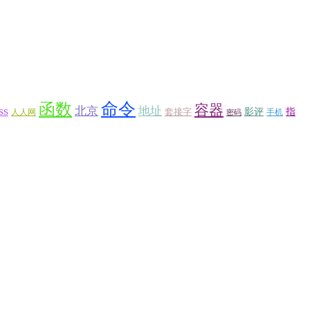
函数
命令
容器
ss
北京
地址
套接字
影评
指
人人网
手机
密码