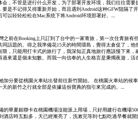
体会，不管是进行什么开发，为了部署开发环境，我们往往需要
要是不记得又得重新开始，而且遇到Android这种GFW阻隔
轻松松在Mac系统下将Android环境部署好。...
之前在Booking上只訂到了台中的一家青旅，第一次住青旅有
共同話題的。得之我準備花15天的時間環島，覺得太倉促了，他
有限，只能用打卡式的旅行了，我深知正真地旅行應該慢下來，
過來還是個未知數。而我一向信奉的人生格言是秉燭夜遊，活在當
她加分要從桃園火車站出發前往新竹開始。 在桃園火車站的候
天的新竹之行就全部是依據這份寶典的指引來完成的。...
備的華夏銀聯卡在桃園機場沒能派上用場，只好用建行在機場50
，到酒店時五點多，天已經漸亮了，洗漱完等到七點吃過早餐就開