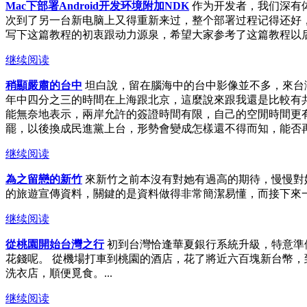
Mac下部署Android开发环境附加NDK
作为开发者，我们深有
次到了另一台新电脑上又得重新来过，整个部署过程记得还好，
写下这篇教程的初衷跟动力源泉，希望大家参考了这篇教程以后可以轻
继续阅读
稍顯嚴肅的台中
坦白說，留在腦海中的台中影像並不多，來台灣
年中四分之三的時間在上海跟北京，這麼說來跟我還是比較有
能無奈地表示，兩岸允許的簽證時間有限，自己的空閒時間更
罷，以後換成民進黨上台，形勢會變成怎樣還不得而知，能否再
继续阅读
為之留戀的新竹
來新竹之前本沒有對她有過高的期待，慢慢對
的旅遊宣傳資料，關鍵的是資料做得非常簡潔易懂，而接下來一
继续阅读
從桃園開始台灣之行
初到台灣恰逢華夏銀行系統升級，特意準
花錢呢。 從機場打車到桃園的酒店，花了將近六百塊新台幣
洗衣店，順便覓食。...
继续阅读