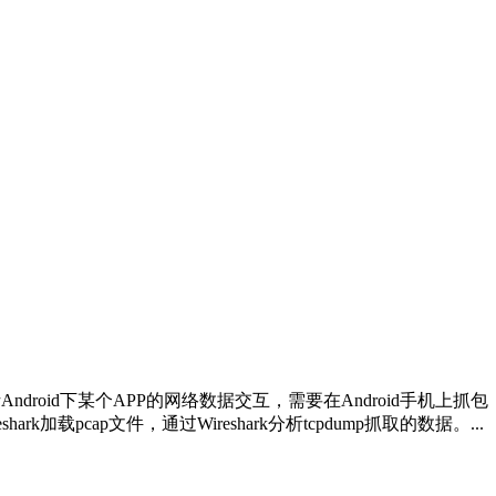
ndroid下某个APP的网络数据交互，需要在Android手机上抓包，最常
k加载pcap文件，通过Wireshark分析tcpdump抓取的数据。...