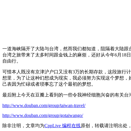
一道海峡隔开了大陆与台湾，然而我们都知道，阻隔着大陆跟
台湾之旅带来了太多时间跟金钱上的麻烦，还好从今年6月18
自由行。
可惜本人既没有京津沪户口又没有3万的长期存款，这段旅行
想里，为了让这种幻想成为现实，我必须努力实现这个梦想，
己表因为忙碌或者琐事忘了这个最初的梦想。
最后附上今天在豆瓣上看到的一些令我神经细胞兴奋的有关台
http://www.douban.com/group/taiwan-travel/
http://www.douban.com/group/gotaiwango/
除非注明，文章均为
CppLive 编程在线
原创，转载请注明出处