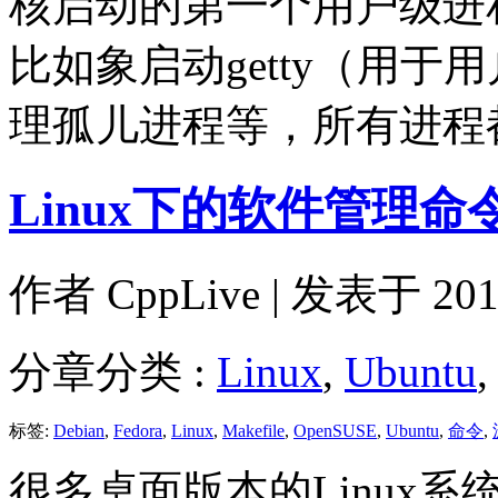
核启动的第一个用户级进
比如象启动getty（用
理孤儿进程等，所有进
Linux下的软件管理命
作者
CppLive
| 发表于 2012
分章分类 :
Linux
,
Ubuntu
标签:
Debian
,
Fedora
,
Linux
,
Makefile
,
OpenSUSE
,
Ubuntu
,
命令
,
很多桌面版本的Linux